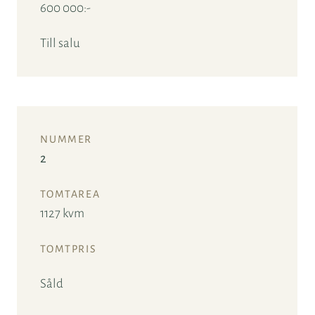
600 000:-
Till salu
2
1127 kvm
Såld