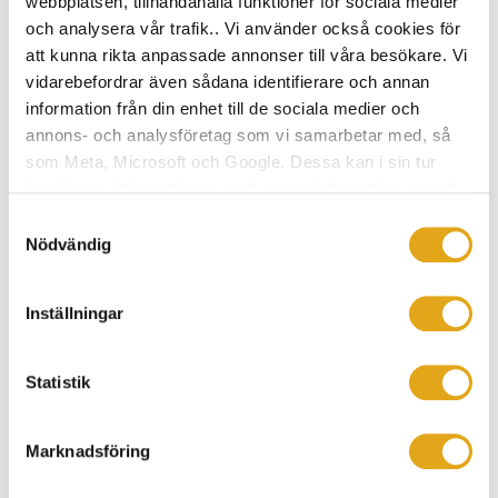
webbplatsen, tillhandahålla funktioner för sociala medier
Till salu
och analysera vår trafik.. Vi använder också cookies för
att kunna rikta anpassade annonser till våra besökare. Vi
vidarebefordrar även sådana identifierare och annan
information från din enhet till de sociala medier och
annons- och analysföretag som vi samarbetar med, så
som Meta, Microsoft och Google. Dessa kan i sin tur
kombinera informationen med annan information som du
8
har tillhandahållit eller som de har samlat in när du har
Samtyckesval
använt deras tjänster.
Nödvändig
1007 kvm
Inställningar
1 075 000:-
Statistik
Till salu
Marknadsföring