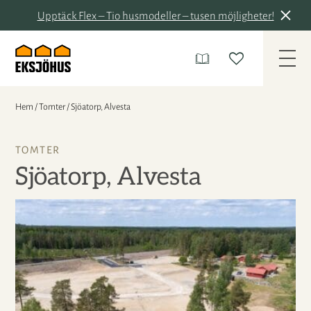
Upptäck Flex – Tio husmodeller – tusen möjligheter!
Hem
/
Tomter
/
Sjöatorp, Alvesta
TOMTER
Sjöatorp, Alvesta