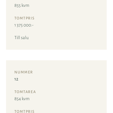
855 kvm
1 375 000:-
Till salu
12
854 kvm