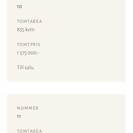
10
855 kvm
1 375 000:-
Till salu
11