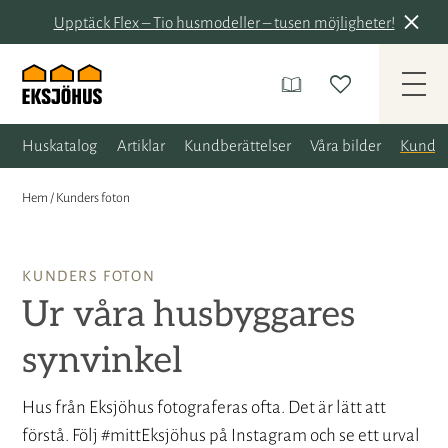
Upptäck Flex – Tio husmodeller – tusen möjligheter!
Huskatalog
Artiklar
Kundberättelser
Våra bilder
Kunder
Hem
/
Kunders foton
KUNDERS FOTON
Ur våra husbyggares
synvinkel
Hus från Eksjöhus fotograferas ofta. Det är lätt att
förstå. Följ #mittEksjöhus på Instagram och se ett urval