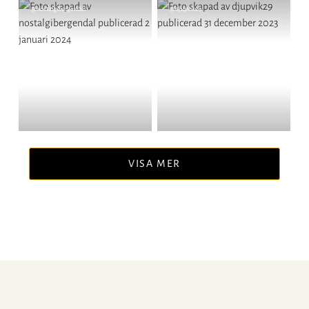
Inlägg
@nostalgibergendal
Inlägg
@djupvik29
publicerat
publicerat
av
av
VISA MER