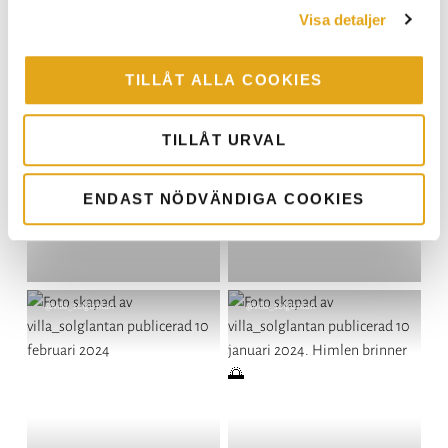
Visa detaljer
TILLÅT ALLA COOKIES
Inlägg
@villajelse
Inlägg
@villa_solglantan
publicerat
publicerat
av
av
TILLÅT URVAL
ENDAST NÖDVÄNDIGA COOKIES
Inlägg
@villa_solglantan
Inlägg
@villa_solglantan
publicerat
publicerat
av
av