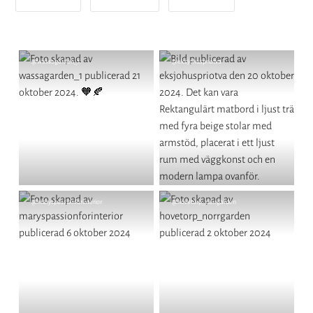
Inlägg
@wassagarden_1
Inlägg
@eksjohuspriotva
publicerat
publicerat
av
av
Inlägg
@maryspassionforinterior
Inlägg
@hovetorp_norrgarden
publicerat
publicerat
av
av