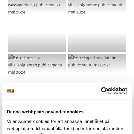
publicerat
publicerat
av
av
Inlägg
@villa_solglantan
Inlägg
@villatahe
publicerat
publicerat
av
av
Denna webbplats använder cookies
Inlägg
@villabrattbacken
Inlägg
@eksjohusgotland
Vi använder cookies för att anpassa innehållet på
publicerat
publicerat
av
av
webbplatsen, tillhandahålla funktioner för sociala medier