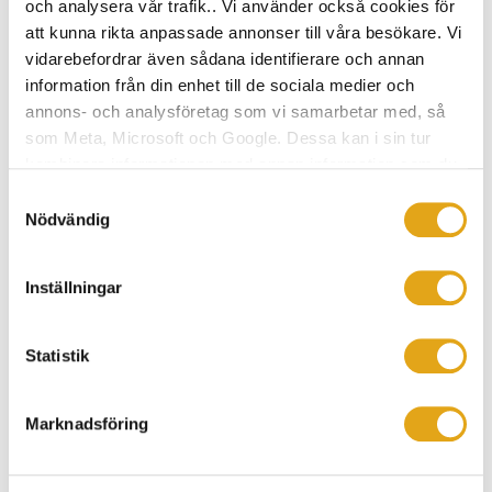
och analysera vår trafik.. Vi använder också cookies för
att kunna rikta anpassade annonser till våra besökare. Vi
vidarebefordrar även sådana identifierare och annan
information från din enhet till de sociala medier och
annons- och analysföretag som vi samarbetar med, så
som Meta, Microsoft och Google. Dessa kan i sin tur
kombinera informationen med annan information som du
Inlägg
@prio158tahe
Inlägg
@eksjohusaland
publicerat
publicerat
av
av
har tillhandahållit eller som de har samlat in när du har
Samtyckesval
använt deras tjänster.
Nödvändig
Inställningar
Statistik
Inlägg
@gabywinther
Inlägg
@maryspassionforinterior
publicerat
publicerat
av
av
Marknadsföring