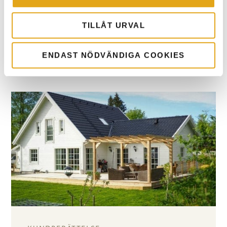
Vad döljer sig bakom den gröna dörren? Se
filmen om Kalmarparet Malin och Simons Prio
TILLÅT URVAL
158–hus och hör deras tankar och funderingar
kring att bygga nytt.
ENDAST NÖDVÄNDIGA COOKIES