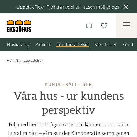
Upptäck Flex – Tio husmodeller – tusen möjligheter!
Huskatalog
Artiklar
Kundberättelser
Våra bilder
Kunder
Hem
/
Kundberättelser
KUNDBERÄTTELSER
Våra hus - ur kundens
perspektiv
Följ med hem till några av de som känner oss och våra
hus allra bäst – våra kunder. Kundberättelserna ger en