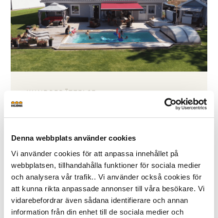
KUNDBERÄTTELSE
Film: Ett hem att längta till
I Kalmar bor Jenny och Peter. När de skulle
flytta ihop började de först leta begagnat hus.
Denna webbplats använder cookies
Men så körde de förbi ett område där det
Vi använder cookies för att anpassa innehållet på
börjat byggas nya hus och insåg att det kändes
webbplatsen, tillhandahålla funktioner för sociala medier
och analysera vår trafik.. Vi använder också cookies för
roligare att bygga ett nytt i stället.
att kunna rikta anpassade annonser till våra besökare. Vi
– Och då tänkte vi att ska vi nu göra det, då ska
vidarebefordrar även sådana identifierare och annan
vi bygga ett hus som vi längtar hem till, inte
information från din enhet till de sociala medier och