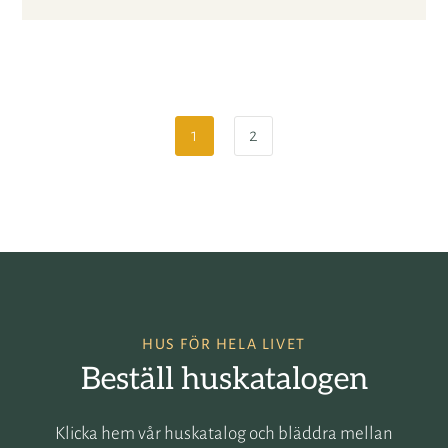
1
2
HUS FÖR HELA LIVET
Beställ huskatalogen
Klicka hem vår huskatalog och bläddra mellan