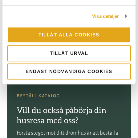
nyproducerade småhus under 2022. Undersökningen
omfattar cirka 20 av landets största hustillverkare.
Visa detaljer
TILLÅT ALLA COOKIES
TILLÅT URVAL
ENDAST NÖDVÄNDIGA COOKIES
BESTÄLL KATALOG
Vill du också påbörja din
husresa med oss?
Första steget mot ditt drömhus är att beställa