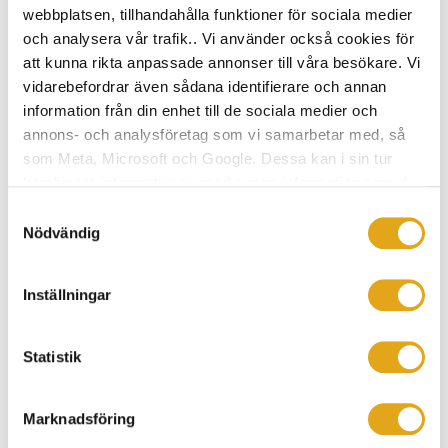
webbplatsen, tillhandahålla funktioner för sociala medier
byggt hus tillsammans i många,
och analysera vår trafik.. Vi använder också cookies för
många år. Den erfarenheten ger en
att kunna rikta anpassade annonser till våra besökare. Vi
kunskap som hjälper oss att
vidarebefordrar även sådana identifierare och annan
information från din enhet till de sociala medier och
leverera välbyggda trähus av hög
annons- och analysföretag som vi samarbetar med, så
kvalitet även i tuffare tider, vilket är
som Meta, Microsoft och Google. Dessa kan i sin tur
kombinera informationen med annan information som du
en stor trygghet både för oss och för
har tillhandahållit eller som de har samlat in när du har
Samtyckesval
våra kunder.
använt deras tjänster.
Nödvändig
CLAES MALMQVIST, FÖRSÄLJNINGSCHEF
Inställningar
Om undersökningen
Statistik
Prognoscentrets NKI-undersökning, Nöjd Kund Index,
har genomförts i samarbete med branschens aktörer
Marknadsföring
och bygger på cirka 2 000 svar från köpare av