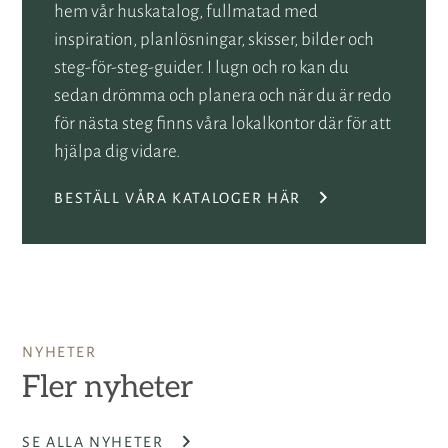
hem vår huskatalog, fullmatad med
inspiration, planlösningar, skisser, bilder och
steg-för-steg-guider. I lugn och ro kan du
sedan drömma och planera och när du är redo
för nästa steg finns våra lokalkontor där för att
hjälpa dig vidare.
BESTÄLL VÅRA KATALOGER HÄR
NYHETER
Fler nyheter
SE ALLA NYHETER