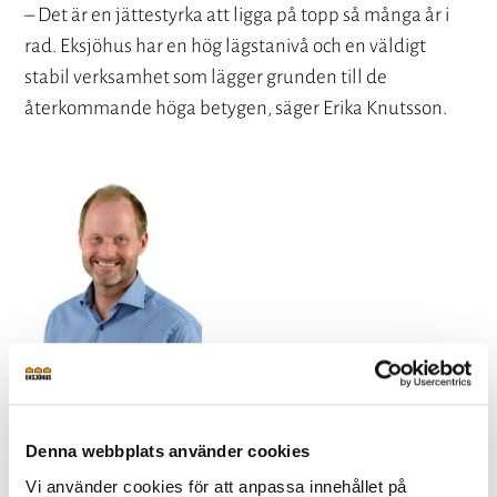
– Det är en jättestyrka att ligga på topp så många år i
rad. Eksjöhus har en hög lägstanivå och en väldigt
stabil verksamhet som lägger grunden till de
återkommande höga betygen, säger Erika Knutsson.
Vi har trogna medarbetare och
Denna webbplats använder cookies
pålitliga samarbetspartners som
Vi använder cookies för att anpassa innehållet på