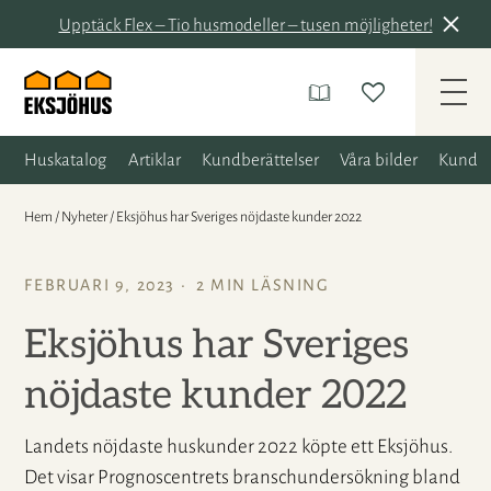
Upptäck Flex – Tio husmodeller – tusen möjligheter!
Huskatalog
Artiklar
Kundberättelser
Våra bilder
Kunder
Hem
/
Nyheter
/
Eksjöhus har Sveriges nöjdaste kunder 2022
FEBRUARI 9, 2023
2 MIN LÄSNING
Eksjöhus har Sveriges
nöjdaste kunder 2022
Landets nöjdaste huskunder 2022 köpte ett Eksjöhus.
Det visar Prognoscentrets branschundersökning bland