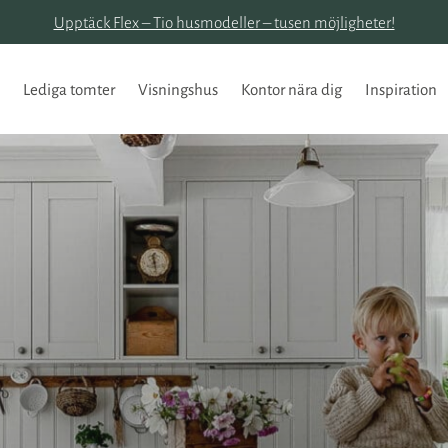
Upptäck Flex – Tio husmodeller – tusen möjligheter!
Lediga tomter
Visningshus
Kontor nära dig
Inspiration