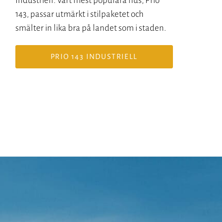
Industriell. Vårt mest populära hus, Prio
143, passar utmärkt i stilpaketet och
smälter in lika bra på landet som i staden.
PRIO 143 INDUSTRIELL