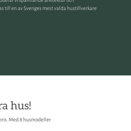
 adderar vi spännande arkitektur och
s till en av Sveriges mest valda hustillverkare
ra hus!
e pris. Med 8 husmodeller