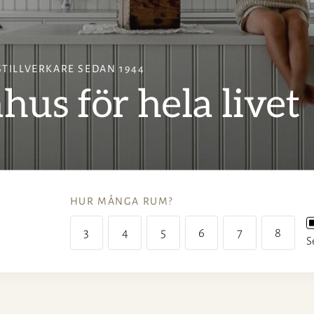
TILLVERKARE SEDAN 1944
us för hela livet
HUR MÅNGA RUM?
3
4
5
6
7
8
S