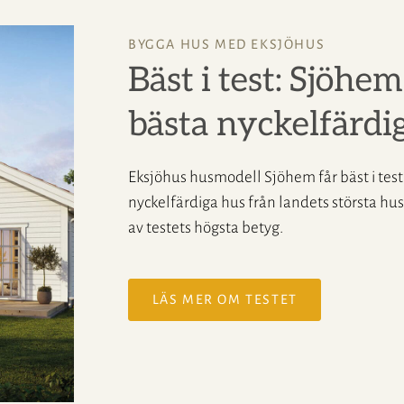
BYGGA HUS MED EKSJÖHUS
Bäst i test: Sjöhe
bästa nyckelfärdi
Eksjöhus husmodell Sjöhem får bäst i tes
nyckelfärdiga hus från landets största hus
av testets högsta betyg.
LÄS MER OM TESTET