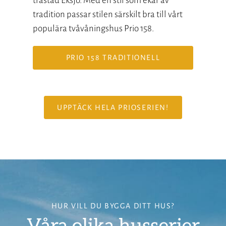
trästad Eksjö. Med en stil som ekar av
tradition passar stilen särskilt bra till vårt
populära tvåvåningshus Prio 158.
PRIO 158 TRADITIONELL
UPPTÄCK HELA PRIOSERIEN!
HUR VILL DU BYGGA DITT HUS?