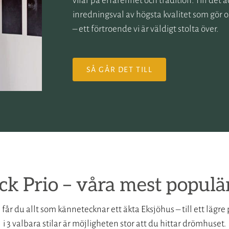
vilar på erfarenhet och tradition. Till det
inredningsval av högsta kvalitet som gör os
– ett förtroende vi är väldigt stolta över.
SÅ GÅR DET TILL
k Prio – våra mest populä
e får du allt som kännetecknar ett äkta Eksjöhus – till ett lägr
i 3 valbara stilar är möjligheten stor att du hittar drömhuset.