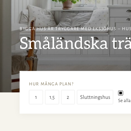
BYGGA HUS ÄR TRYGGARE MED EKSJÖHUS – HUS
Småländska träh
HUR MÅNGA PLAN?
1
1,5
2
Sluttningshus
Se alla