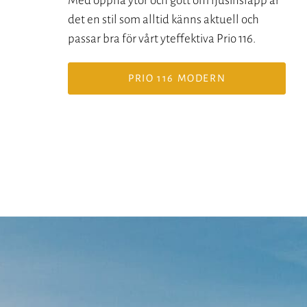
Med öppna ytor och gott om ljusinsläpp är
det en stil som alltid känns aktuell och
passar bra för vårt yteffektiva Prio 116.
PRIO 116 MODERN