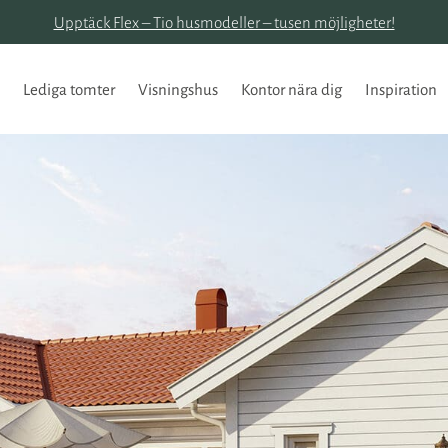
Upptäck Flex – Tio husmodeller – tusen möjligheter!
Lediga tomter
Visningshus
Kontor nära dig
Inspiration