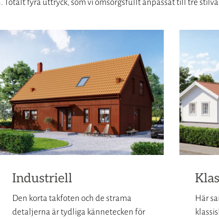
n. Totalt fyra uttryck, som vi omsorgsfullt anpassat till tre stilv
Industriell
Klas
Den korta takfoten och de strama
Här sa
detaljerna är tydliga kännetecken för
klassi