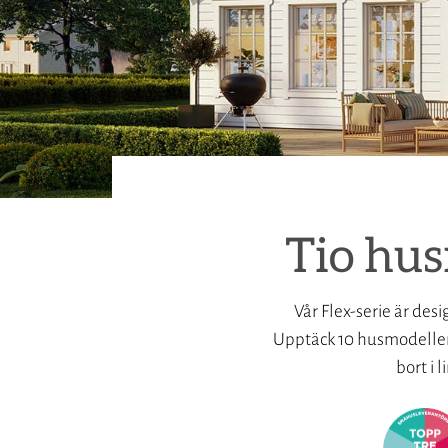
Tio hus
Vår Flex-serie är des
Upptäck 10 husmodeller m
bort i 