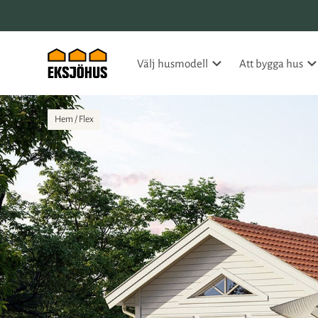
Välj husmodell
Att bygga hus
Hem
/
Flex