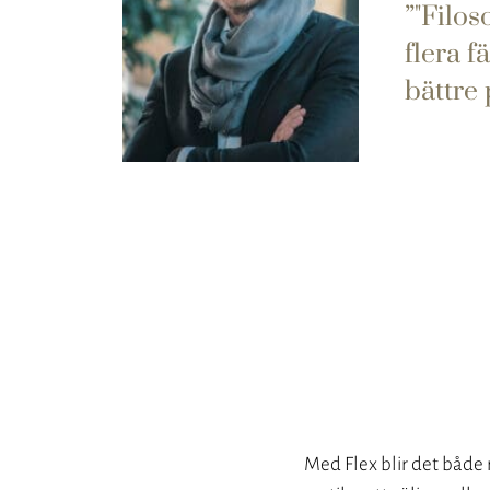
"Filos
flera f
bättre 
Med Flex blir det både r