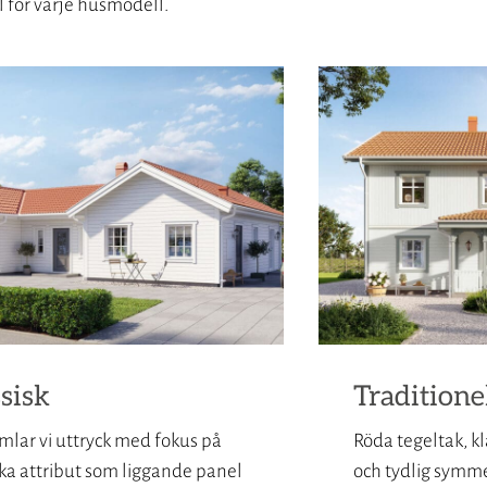
al för varje husmodell.
sisk
Traditione
mlar vi uttryck med fokus på
Röda tegeltak, k
ska attribut som liggande panel
och tydlig symmet