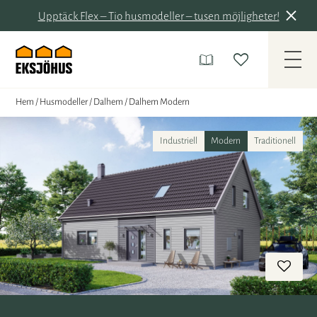
Upptäck Flex – Tio husmodeller – tusen möjligheter!
Hem
/
Husmodeller
/
Dalhem
/
Dalhem Modern
Industriell
Modern
Traditionell