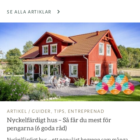
SE ALLA ARTIKLAR
ARTIKEL /
GUIDER
,
TIPS
,
ENTREPRENAD
Nyckelfärdigt hus – Så får du mest för
pengarna (6 goda råd)
Nyckelfärdigt hus – ett populärt begrepp som många