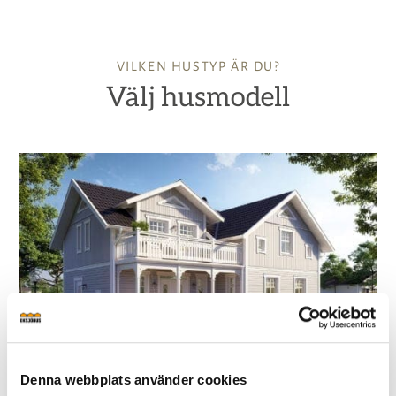
Här kan du läsa mer om hur du bygger nytt hus i
gammal stil.
VILKEN HUSTYP ÄR DU?
Välj husmodell
Här kan du läsa mer om vad det kostar att bygga nytt
hus.
Denna webbplats använder cookies
Kaptensgården