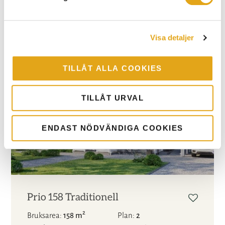
2
Bruksarea
189 m
Plan
2
Antal rum
Serie
Flex+
6 rum och kök
Visa detaljer
TILLÅT ALLA COOKIES
TILLÅT URVAL
ENDAST NÖDVÄNDIGA COOKIES
Prio 158 Traditionell
2
Bruksarea
158 m
Plan
2