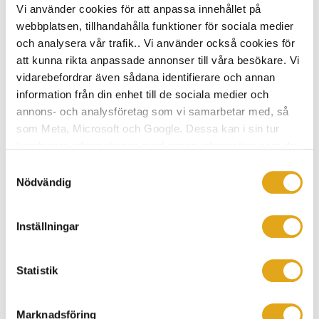
Vi använder cookies för att anpassa innehållet på
2
Bruksarea
216 m
Plan
2
webbplatsen, tillhandahålla funktioner för sociala medier
Antal rum
Serie
Flex+
och analysera vår trafik.. Vi använder också cookies för
7 rum och kök
att kunna rikta anpassade annonser till våra besökare. Vi
vidarebefordrar även sådana identifierare och annan
information från din enhet till de sociala medier och
annons- och analysföretag som vi samarbetar med, så
som Meta, Microsoft och Google. Dessa kan i sin tur
kombinera informationen med annan information som du
har tillhandahållit eller som de har samlat in när du har
Samtyckesval
använt deras tjänster.
Nödvändig
Inställningar
Statistik
Mellangården
Marknadsföring