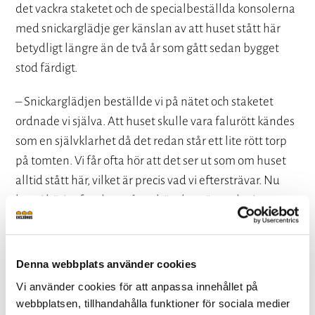
det vackra staketet och de specialbeställda konsolerna
med snickarglädje ger känslan av att huset stått här
betydligt längre än de två år som gått sedan bygget
stod färdigt.
– Snickarglädjen beställde vi på nätet och staketet
ordnade vi själva. Att huset skulle vara falurött kändes
som en självklarhet då det redan står ett lite rött torp
på tomten. Vi får ofta hör att det ser ut som om huset
alltid stått här, vilket är precis vad vi eftersträvar. Nu
har vi börjat fundera på ett hönshus, även det i
falurött, så klart, skrattar Emma.
Denna webbplats använder cookies
Så gick byggprocessen till
Vi använder cookies för att anpassa innehållet på
webbplatsen, tillhandahålla funktioner för sociala medier