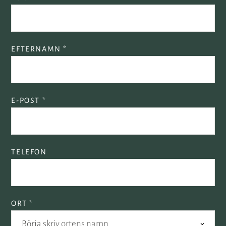
EFTERNAMN *
E-POST *
TELEFON
ORT *