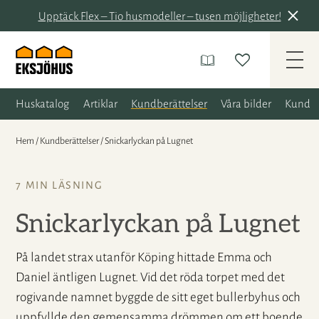
Upptäck Flex – Tio husmodeller – tusen möjligheter!
Huskatalog
Artiklar
Kundberättelser
Våra bilder
Kunder
Hem
/
Kundberättelser
/
Snickarlyckan på Lugnet
7 MIN LÄSNING
Snickarlyckan på Lugnet
På landet strax utanför Köping hittade Emma och
Daniel äntligen Lugnet. Vid det röda torpet med det
rogivande namnet byggde de sitt eget bullerbyhus och
uppfyllde den gemensamma drömmen om ett boende