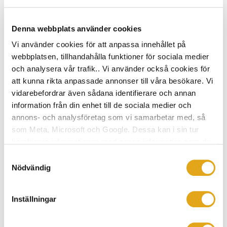
Denna webbplats använder cookies
Vi använder cookies för att anpassa innehållet på
webbplatsen, tillhandahålla funktioner för sociala medier
och analysera vår trafik.. Vi använder också cookies för
att kunna rikta anpassade annonser till våra besökare. Vi
vidarebefordrar även sådana identifierare och annan
information från din enhet till de sociala medier och
annons- och analysföretag som vi samarbetar med, så
som Meta, Microsoft och Google. Dessa kan i sin tur
Ofta leder mötet till en revideringsomgång. Kanske ska
kombinera informationen med annan information som du
ett fönster flyttas, ett rum justeras eller förvaringen
har tillhandahållit eller som de har samlat in när du har
Samtyckesval
utökas. I den här fasen handlar mycket om att hitta
använt deras tjänster.
Nödvändig
balansen mellan unika justeringar, budget, byggteknik
och regler.
Inställningar
I ett arkitektritat projekt finns ofta många viljor, idéer