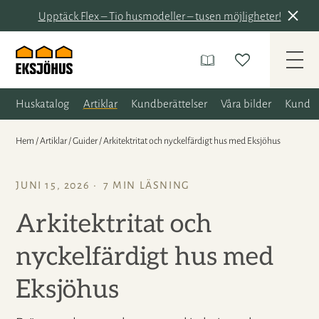
Upptäck Flex – Tio husmodeller – tusen möjligheter!
Huskatalog
Artiklar
Kundberättelser
Våra bilder
Kunder
Hem
/
Artiklar
/
Guider
/
Arkitektritat och nyckelfärdigt hus med Eksjöhus
JUNI 15, 2026
7 MIN LÄSNING
Arkitektritat och
nyckelfärdigt hus med
Eksjöhus