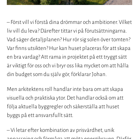
– Först vill vi förstå dina drömmar och ambitioner. Vilket
liv vill du leva? Därefter tittar vi på förutsättningarna.
Vad säger detaljplanen? Hur rör sig solen över tomten?
Var finns utsikten? Hur kan huset placeras för att skapa
en bra vardag? Att rama in projektet på ett tryggt sätt
är viktigt för oss och vi bryr oss lika mycket om att hålla
din budget som du själv gör, förklarar Johan.
Men arkitektens roll handlar inte bara om att skapa
visuella och praktiska ytor. Det handlar också om att
följa aktuella byggregler och säkerställa att huset
byggs på ett ansvarsfullt sätt.
– Vi letar efter kombination av prisvärdhet, unik
anpassning och förmåga att möta energikraven. Därför