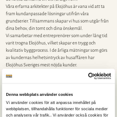
Våra erfarna arkitekter på Eksjöhus är vana vid att ta
fram kundanpassade lösningar utifrån våra
grundserier. Tillsammans skapar vi hus som utgår från
dina behov, din tomt och dina önskemål.
Vi samarbetar med entreprenörer som under lång tid
varit trogna Eksjöhus, vilket skapar en trygg och
kvalitativ byggprocess. I de årliga mätningar som görs
av kundernas helhetsintryck av husaffären har
Eksjöhus Sveriges mest nöjda kunder.
En genomgång av vad det innebär att bygga ett
Eksjöhus är alltid kostnadsfri och ofta mycket värdefull.
Samtalet tar avstamp i dina frågor och tankar, men
omfattar även:
Denna webbplats använder cookies
Vi använder cookies för att anpassa innehållet på
Budget för ditt husprojekt
webbplatsen, tillhandahålla funktioner för sociala medier
Vad som ingår i husköpet
och analysera vår trafik.. Vi använder också cookies för