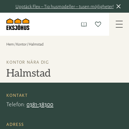
Upptäck Flex – Tio husmodeller – tusen möjligheter!
Hem
/
Kontor
/
Halmstad
KONTOR NÄRA DIG
Halmstad
KONTAKT
Telefon
0381-38300
ADRESS