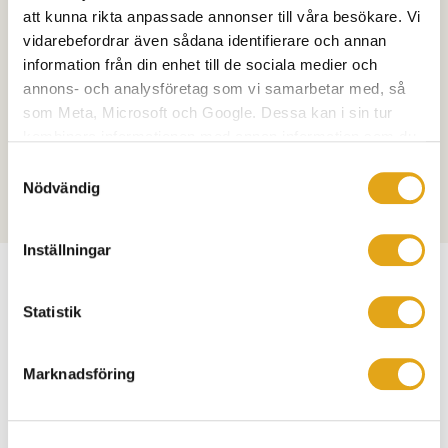
Tomt och gällande regler, till exempel vilken typ av hus
att kunna rikta anpassade annonser till våra besökare. Vi
vidarebefordrar även sådana identifierare och annan
som får byggas
information från din enhet till de sociala medier och
Möjligheter till eget arbete i byggprocessen
annons- och analysföretag som vi samarbetar med, så
som Meta, Microsoft och Google. Dessa kan i sin tur
Varmt välkommen att ta kontakt för ett
kombinera informationen med annan information som du
husbyggarmöte – ett första steg mot ditt nya hem.
har tillhandahållit eller som de har samlat in när du har
Samtyckesval
använt deras tjänster.
Nödvändig
Inställningar
Statistik
HITTA HIT
Marknadsföring
Här ligger kontoret