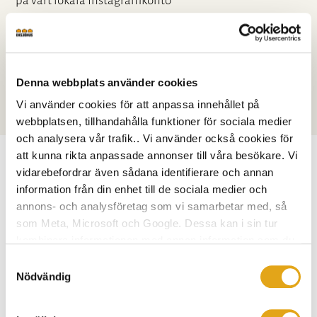
på vårt lokala Instagramkonto
(@eksjohus_kalmar_vaxjo).
Välkomna till Eksjöhus – En värld av möjligheter.
Denna webbplats använder cookies
Vi använder cookies för att anpassa innehållet på
webbplatsen, tillhandahålla funktioner för sociala medier
och analysera vår trafik.. Vi använder också cookies för
att kunna rikta anpassade annonser till våra besökare. Vi
vidarebefordrar även sådana identifierare och annan
information från din enhet till de sociala medier och
annons- och analysföretag som vi samarbetar med, så
som Meta, Microsoft och Google. Dessa kan i sin tur
SÄLJARE
kombinera informationen med annan information som du
Bert Ohlsson
har tillhandahållit eller som de har samlat in när du har
Samtyckesval
0703-120304
använt deras tjänster.
Nödvändig
Kontakta mig