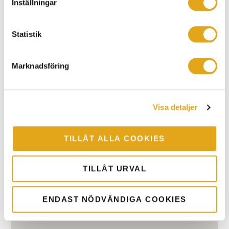
Inställningar
Statistik
SÄLJARE
Linda Aravi
Marknadsföring
0733-480 113
Kontakta mig
Visa detaljer
TILLÅT ALLA COOKIES
HITTA HIT
TILLÅT URVAL
Här ligger kontoret
ENDAST NÖDVÄNDIGA COOKIES