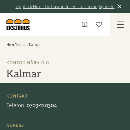
Upptäck Flex – Tio husmodeller – tusen möjligheter!
Hem
/
Kontor
/
Kalmar
KONTOR NÄRA DIG
Kalmar
KONTAKT
Telefon
0703-120304
ADRESS