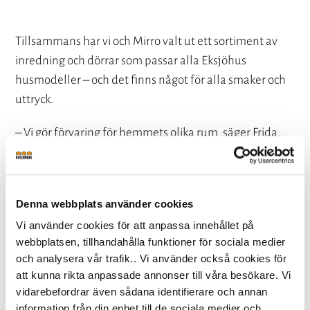
Tillsammans har vi och Mirro valt ut ett sortiment av
inredning och dörrar som passar alla Eksjöhus
husmodeller – och det finns något för alla smaker och
uttryck.
– Vi gör förvaring för hemmets olika rum, säger Frida.
Det betyder att vi har lösningar på förvaring för just din
hall, walk in closet, barnrum eller groventré. All
garderobsinredning och alla skjutdörrar är
Denna webbplats använder cookies
måttanpassade, för att maximera förvaringsutrymmet.
Vi använder cookies för att anpassa innehållet på
Du får alltså en förvaringslösning som är helt anpassad
webbplatsen, tillhandahålla funktioner för sociala medier
efter den yta och de behov du har att tillgå.
och analysera vår trafik.. Vi använder också cookies för
att kunna rikta anpassade annonser till våra besökare. Vi
vidarebefordrar även sådana identifierare och annan
För den som står i begrepp att
information från din enhet till de sociala medier och