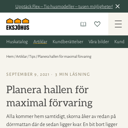
Upptäck Flex – Tio husmodeller – tusen möjligheter!
Huskatalog
Artiklar
Kundberättelser
Våra bilder
Kunder
Hem
/
Artiklar
/
Tips
/
Planera hallen för maximal förvaring
SEPTEMBER 9, 2021
3 MIN LÄSNING
Planera hallen för
maximal förvaring
Alla kommer hem samtidigt, skorna åker av redan på
dörrmattan där de sedan ligger kvar. En bit bort ligger