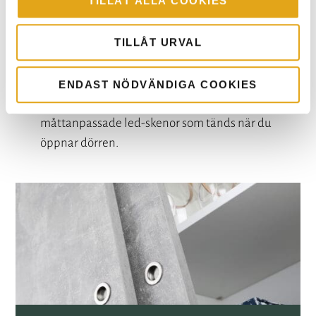
TILLÅT ALLA COOKIES
Belysning
TILLÅT URVAL
Att bygga in belysning i hallgarderoben är ett
smart sätt att skapa överblick och minska
frustration. Med din måttanpassade Mirro-
ENDAST NÖDVÄNDIGA COOKIES
förvaring kan du till exempel enkelt få
måttanpassade led-skenor som tänds när du
öppnar dörren.