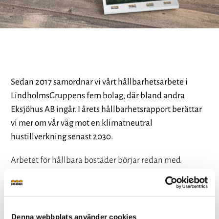
Sedan 2017 samordnar vi vårt hållbarhetsarbete i
LindholmsGruppens fem bolag, där bland andra
Eksjöhus AB ingår. I årets hållbarhetsrapport berättar
vi mer om vår väg mot en klimatneutral
hustillverkning senast 2030.
Arbetet för hållbara bostäder börjar redan med
råvaran i skogen. Genom att ta ansvar för hela kedjan
kan LindholmsGruppen säkerställa en hållbar och
stabil hustillverkning – hela vägen från virke till färdig
bostad. I LindholmsGruppens fem bolag ryms därför
Denna webbplats använder cookies