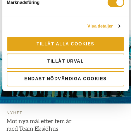
Fler nyheter
Marknadsföring
SE ALLA NYHETER
Visa detaljer
TILLÅT ALLA COOKIES
TILLÅT URVAL
ENDAST NÖDVÄNDIGA COOKIES
NYHET
Mot nya mål efter fem år
med Team Eksjöhus