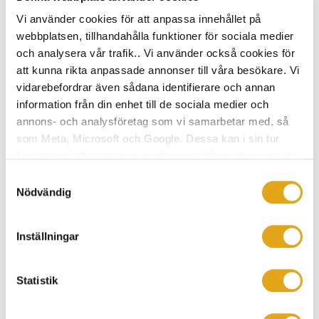
både skogsförvaltning, sågverk och husfabriker.
Vi använder cookies för att anpassa innehållet på
webbplatsen, tillhandahålla funktioner för sociala medier
I vår hållbarhetsrapport för 2022 kan du läsa om vår
och analysera vår trafik.. Vi använder också cookies för
resa mot en klimatneutral tillverkning och om arbetet
att kunna rikta anpassade annonser till våra besökare. Vi
för en arbetsplats som är i framkant när det gäller
vidarebefordrar även sådana identifierare och annan
information från din enhet till de sociala medier och
jämlikhet och hållbar tillväxt.
annons- och analysföretag som vi samarbetar med, så
som Meta, Microsoft och Google. Dessa kan i sin tur
Läs LindholmsGruppens hållbarhetsrapport 2022
kombinera informationen med annan information som du
(pdf)
har tillhandahållit eller som de har samlat in när du har
Samtyckesval
använt deras tjänster.
Nödvändig
Det här är LindholmsGruppen – läs mer om hur vi tar
ansvar från skog till färdigt hus
Inställningar
Statistik
NYHETER