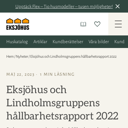
Upptäck Flex – Tio husmodeller – tusen möjligheter!
Huskatalog
Artiklar
Kundberättelser
Våra bilder
Kunder
Hem
/
Nyheter
/
Eksjöhus och Lindholmsgruppens hållbarhetsrapport 2022
MAJ 22, 2023
1 MIN LÄSNING
Eksjöhus och
Lindholmsgruppens
hållbarhetsrapport 2022