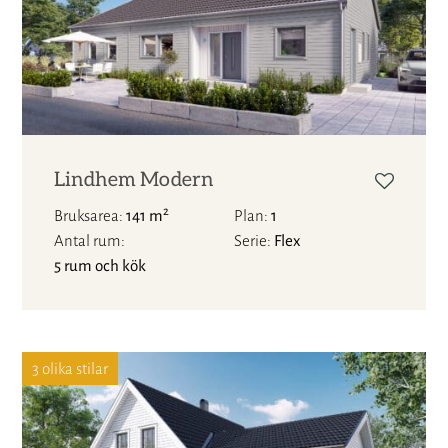
Lindhem Modern
2
Bruksarea
141 m
Plan
1
Antal rum
Serie
Flex
5 rum och kök
3 olika stilar