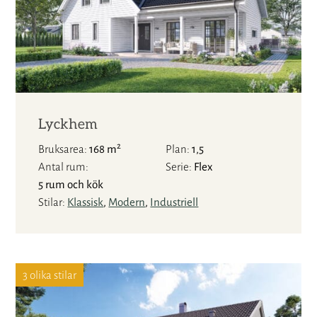
Lyckhem
2
Bruksarea
168 m
Plan
1,5
Antal rum
Serie
Flex
5 rum och kök
Stilar
Klassisk
,
Modern
,
Industriell
3 olika stilar