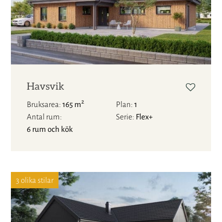
Havsvik
2
Bruksarea
165 m
Plan
1
Antal rum
Serie
Flex+
6 rum och kök
3 olika stilar