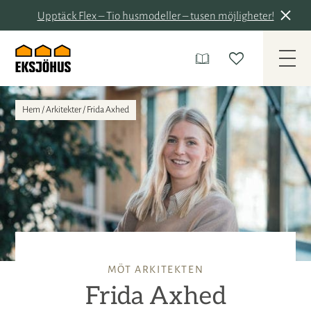
Upptäck Flex – Tio husmodeller – tusen möjligheter!
Hem
/
Arkitekter
/
Frida Axhed
MÖT ARKITEKTEN
Frida Axhed