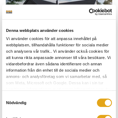
Denna webbplats använder cookies
Vi använder cookies för att anpassa innehållet på
webbplatsen, tillhandahålla funktioner för sociala medier
och analysera vår trafik.. Vi använder också cookies för
Prio 141 Industriell
att kunna rikta anpassade annonser till våra besökare. Vi
vidarebefordrar även sådana identifierare och annan
2
Bruksarea
141 m
Plan
1
information från din enhet till de sociala medier och
Antal rum
Serie
Prio
annons- och analysföretag som vi samarbetar med, så
6 rum och kök
som Meta, Microsoft och Google. Dessa kan i sin tur
kombinera informationen med annan information som du
har tillhandahållit eller som de har samlat in när du har
Samtyckesval
använt deras tjänster.
Nödvändig