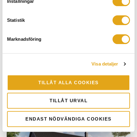
Inställningar
Statistik
Marknadsföring
Prio 129 Traditionell
Visa detaljer
2
Bruksarea
129 m
Plan
1
Antal rum
Serie
Prio
TILLÅT ALLA COOKIES
5 rum och kök
TILLÅT URVAL
ENDAST NÖDVÄNDIGA COOKIES