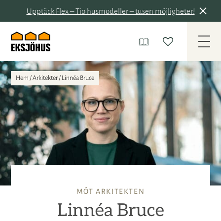
Upptäck Flex – Tio husmodeller – tusen möjligheter!
Hem
/
Arkitekter
/
Linnéa Bruce
MÖT ARKITEKTEN
Linnéa Bruce