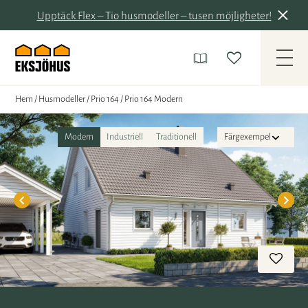
Upptäck Flex – Tio husmodeller – tusen möjligheter!
Hem
/
Husmodeller
/
Prio 164
/
Prio 164 Modern
Modern
Industriell
Traditionell
Färgexempel
Vit
Grå
Varmgrå
Röd