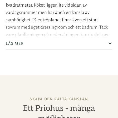
kvadratmeter. Köket ligger lite vid sidan av
vardagsrummet men har ändå en känsla av
samhörighet. På entréplanet finns även ett stort
sovrum med eget dressingroom och ett badrum. Tack
vare planlösningen på nedervåningen kan du dela av
vardagsrummet för att skapa ett till sovrum. Detta är
LÄS MER
ett bra alternativ om du vill flytta in i huset snabbt och
vänta med att inreda övervåningen.
Trappans centrala placering är ett signum för Eksjöhus.
När du har kommit upp på övervåningen möts du av
ett allrum med takfönster. Perfekt för oss svenskar som
behöver få så mycket solljus som möjligt. På
övervåningen finns tre stora sovrum där ett ligger nära
SKAPA DEN RÄTTA KÄNSLAN
klädkammare och wc. Kanske blir detta
Ett Priohus - många
föräldrasovrummet?