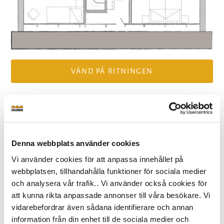
VÄND PÅ RITNINGEN
INIFRÅN
Denna webbplats använder cookies
Se Prio 164 Modern inifrån
Vi använder cookies för att anpassa innehållet på
webbplatsen, tillhandahålla funktioner för sociala medier
och analysera vår trafik.. Vi använder också cookies för
att kunna rikta anpassade annonser till våra besökare. Vi
vidarebefordrar även sådana identifierare och annan
information från din enhet till de sociala medier och