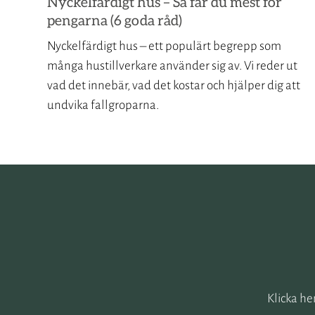
Nyckelfärdigt hus – Så får du mest för
pengarna (6 goda råd)
Nyckelfärdigt hus – ett populärt begrepp som
många hustillverkare använder sig av. Vi reder ut
vad det innebär, vad det kostar och hjälper dig att
undvika fallgroparna.
Klicka he