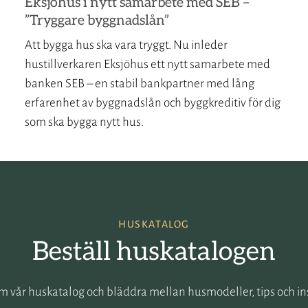
Eksjöhus i nytt samarbete med SEB –
”Tryggare byggnadslån”
Att bygga hus ska vara tryggt. Nu inleder
hustillverkaren Eksjöhus ett nytt samarbete med
banken SEB – en stabil bankpartner med lång
erfarenhet av byggnadslån och byggkreditiv för dig
som ska bygga nytt hus.
HUSKATALOG
Beställ huskatalogen
m vår huskatalog och bläddra mellan husmodeller, tips och in