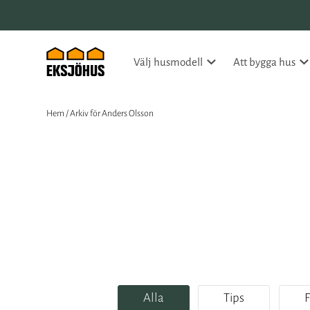
Välj husmodell
Att bygga hus
Hem
/
Arkiv för Anders Olsson
Alla
Tips
F