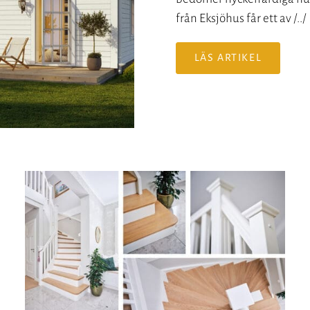
från Eksjöhus får ett av /../
LÄS ARTIKEL