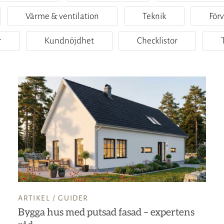
Värme & ventilation
Teknik
För
r
Kundnöjdhet
Checklistor
ARTIKEL /
GUIDER
Bygga hus med putsad fasad – expertens