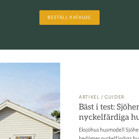
BESTÄLL KATALOG
ARTIKEL /
GUIDER
Bäst i test: Sjöh
nyckelfärdiga h
Eksjöhus husmodell Sjöhem
bedömer nyckelfärdiga hus