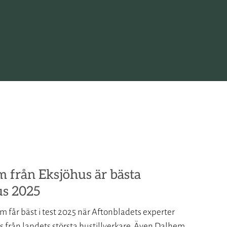
em från Eksjöhus är bästa
us 2025
 får bäst i test 2025 när Aftonbladets experter
 från landets största hustillverkare. Även Dalhem