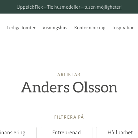
Upptäck Flex – Tio husmodeller – tusen möjligheter!
Lediga tomter
Visningshus
Kontor nära dig
Inspiration
ARTIKLAR
Anders Olsson
FILTRERA PÅ
inansiering
Entreprenad
Hållbarhet